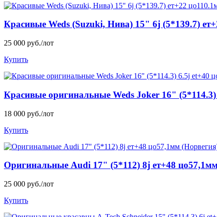
Красивые Weds (Suzuki, Нива) 15" 6j (5*139.7) ет
25 000 руб./лот
Купить
Красивые оригинальные Weds Joker 16" (5*114.3) 
18 000 руб./лот
Купить
Оригинальные Audi 17" (5*112) 8j ет+48 цо57,1м
25 000 руб./лот
Купить