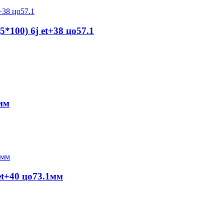
*100) 6j et+38 цо57.1
1мм
et+40 цо73.1мм