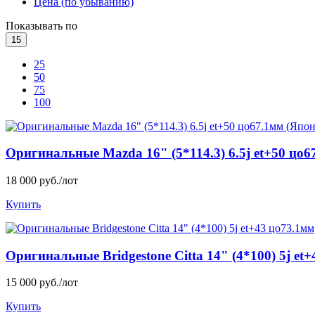
Цена (по убыванию)
Показывать по
15
25
50
75
100
Оригинальные Mazda 16" (5*114.3) 6.5j et+50 цо6
18 000 руб./лот
Купить
Оригинальные Bridgestone Citta 14" (4*100) 5j et
15 000 руб./лот
Купить