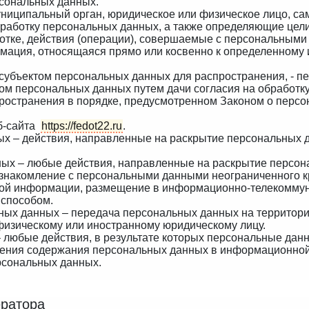
рсональных данных.
муниципальный орган, юридическое или физическое лицо, са
работку персональных данных, а также определяющие цели
тке, действия (операции), совершаемые с персональными
мация, относящаяся прямо или косвенно к определенному
субъектом персональных данных для распространения, - п
ктом персональных данных путем дачи согласия на обработ
ространения в порядке, предусмотренном Законом о персо
еб-сайта
https://fedot22.ru
.
ых – действия, направленные на раскрытие персональных
ных – любые действия, направленные на раскрытие персон
ознакомление с персональными данными неограниченного кр
вой информации, размещение в информационно-телекоммун
 способом.
ных данных – передача персональных данных на территори
физическому или иностранному юридическому лицу.
 любые действия, в результате которых персональные дан
ения содержания персональных данных в информационной 
рсональных данных.
ератора