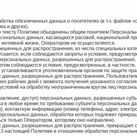
работка обезличенных данных о посетителях (в т.ч. файлов 
ка и других).
о тексту Политики объединены общим понятием Персональ
рсональных данных, касающихся расовой, национальной пр
 интимной жизни, Оператором не осуществляется.
решенных для распространения, из числа специальных кате
ускается, если соблюдаются запреты и условия, предусмотр
 персональных данных, разрешенных для распространения, 
том соблюдаются условия, предусмотренные, в частности, 
я устанавливаются уполномоченным органом по защите пра
ых данных, разрешенных для распространения, Пользовател
 трех рабочих дней с момента получения указанного соглас
и условий на обработку неограниченным кругом лиц персон
ставление, доступ) персональных данных, разрешенных суб
а в любое время по требованию субъекта персональных да
и), контактную информацию (номер телефона, адрес электр
персональных данных, обработка которых подлежит прекра
ся только Оператором, которому оно направлено.
х данных, разрешенных для распространения, прекращает 
.8.3 настоящей Политики в отношении обработки персональ