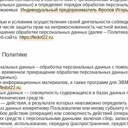
нальных данных) и определяет порядок обработки персона
инимаемые
Индивидуальный предприниматель Фролов Игорь
лью и условием осуществления своей деятельности соблюд
м числе защиты прав на неприкосновенность частной жизни,
ошении обработки персональных данных (далее – Политика
веб-сайта
https://fedot22.ru
.
в Политике
ональных данных – обработка персональных данных с помо
– временное прекращение обработки персональных данных 
данных).
х и информационных материалов, а также программ для ЭВМ
//fedot22.ru
.
ых данных — совокупность содержащихся в базах данных 
ехнических средств.
— действия, в результате которых невозможно определить
х данных конкретному Пользователю или иному субъекту 
бое действие (операция) или совокупность действий (опер
их средств с персональными данными, включая сбор, запись
чение, использование, передачу (распространение, предост