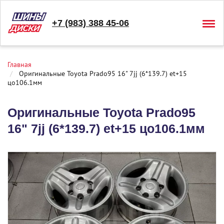
+7 (983) 388 45-06
Togg
navig
Главная
Оригинальные Toyota Prado95 16" 7jj (6*139.7) et+15
цо106.1мм
Оригинальные Toyota Prado95
16" 7jj (6*139.7) et+15 цо106.1мм