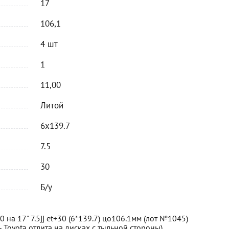
17
106,1
4 шт
1
11,00
Литой
6x139.7
7.5
30
Б/у
на 17" 7.5jj et+30 (6*139.7) цо106.1мм (лот №1045)
Toyota отлита на дисках с тыльной стороны).