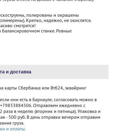
ескоструены, полированы и окрашены
имерены). Крепко, надежно, не окислятся.
расиво смотрятся!
а балансировочном станке. Ровные
та и доставка
на карты Сбербанка или Втб24, эквайринг
сли они есть в Барнауле, согласовать можно в
+79833884506. Отправляем ежедневно с
 раза в неделю (вторник и пятница). Упаковка и
я - 500 руб. В день отправки вечером отправим
ания груза.
ки и оплаты.