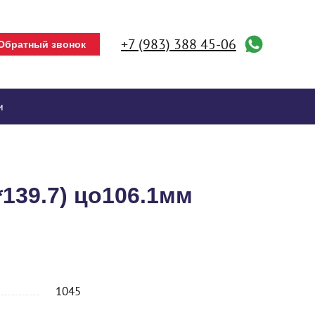
+7 (983) 388 45-06
Обратный звонок
и
*139.7) цо106.1мм
1045