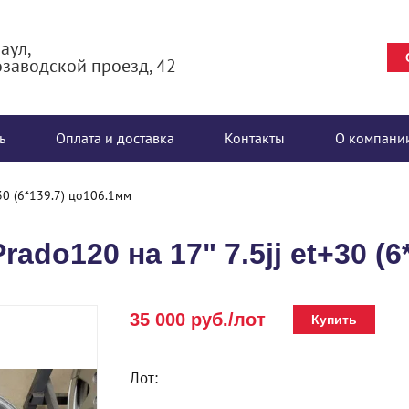
аул,
заводской проезд, 42
ь
Оплата и доставка
Контакты
О компани
30 (6*139.7) цо106.1мм
ado120 на 17" 7.5jj et+30 (6
35 000 руб./лот
Купить
Лот: