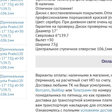
В наличии.
Отличное состояние!
Диски с восстановленным покрытием. Отп
профессионалами порошковой краской (пол
Цвет: серебро. При дневном свете очень к
Гарантия на проверку. Диски проверены н
Диаметр 17"
Сверловка 6*139.7
Вылет +30
Ширина 7.5jj
Центральное ступичное отверстие 106,1мм
Опла
Варианты оплаты: наличными в магазине, 
(терминал), на расчетный счет ИП по счету.
Доставка любыми ТК на Ваше усмотрение, е
Вотсапп
,
Вайбер
или
Телеграмм
по номеру 
понедельника по пятницу, но как правило 2
доставка до транспортной компании платна
вам транспортную накладную для отслежив
Ознакомьтесь с полными
условиями достав