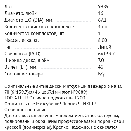
Лот:
9889
Диаметр, дюйм
16
Диаметр ЦО (DIA), мм.
67,1
Количество дисков в комплекте
4 шт
Количество комплектов, шт
1
Масса диска, кг.
8,00
Тип
Литой
Сверловка (PCD)
6x139.7
Ширина диска, дюйм
7.0
Вылет (ET), мм.
46
Состояние товара
Б/у
Оригинальные литые диски Митсубиши паджеро 3 на 16"
7jj (6*139.7)et+46 цо67.1мм (лот №9889)
ТОРГА НЕТ! Отлично подходят на L200.
Оригинальные Митсубиши! Япония! ENKEI !
Отличное состояние.
Диски с восстановленным покрытием. Отпескоструены,
полированы и окрашены профессионалами порошковой
краской (полимерены). Крепко, надежно, не окислятся.