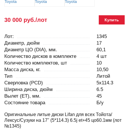
30 000 руб./лот
Купить
Лот:
1345
Диаметр, дюйм
17
Диаметр ЦО (DIA), мм.
60,1
Количество дисков в комплекте
4 шт
Количество комплектов, шт
10
Масса диска, кг.
10,50
Тип
Литой
Сверловка (PCD)
5x114.3
Ширина диска, дюйм
6.5
Вылет (ET), мм.
45
Состояние товара
Б/у
Оригинальные литые диски Lifan для всех Тойота/
Лексус/Сузуки на 17" (5*114.3) 6.5j et+45 цо60.1мм (лот
№1345)