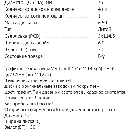
Диаметр ЦО (DIA), мм.
73,1
Количество дисков в комплекте
4 шт
Количество комплектов, шт
1
Масса диска, кг.
6,50
Тип
Литой
Сверловка (PCD)
5x114.3
Ширина диска, дюйм
6.0
Вылет (ET), мм.
50
Состояние товара
Б/у
Графитовые красавцы Verthandi 15" (5*114.3) 6j et+50
цо73.1мм (лот №1225)
В наличии. Отличное состояние!
Диски с оригинальным заводским покрытием.
Цвет: графит. При дневном свете очень красиво смотрятся!
Привезены из Японии.
Без пробега по России!
Фабричный фирменный Китай, для японского рынка.
Диаметр: 15"
Ширина диска: 6j
Вылет (ET): +50