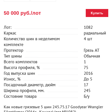
50 000 руб./лот
Купить
Лот:
1082
Каркас
радиальный
Количество шин в неделимом
4 шт
комплекте
Протектор
Грязь AT
Тип шины
Обычная
Всего комплектов
1
Высота профиля, %
75
Год выпуска шин
2016
Износ, %
До 5
Посадочный диаметр, дюйм
17
Ширина профиля, мм.
245
Состояние товара
Б/у
Как новые грязевые 5 шин 245.75.17 Goodyear Wrangler
SilentArmor (2016г., Канада) (лот №1082)