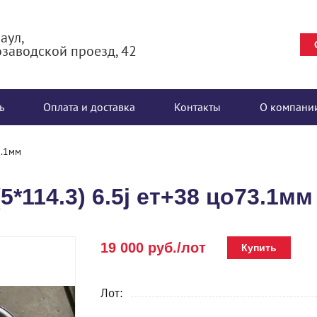
аул,
заводской проезд, 42
ь
Оплата и доставка
Контакты
О компани
3.1мм
5*114.3) 6.5j ет+38 цо73.1мм
19 000 руб./лот
Купить
Лот: