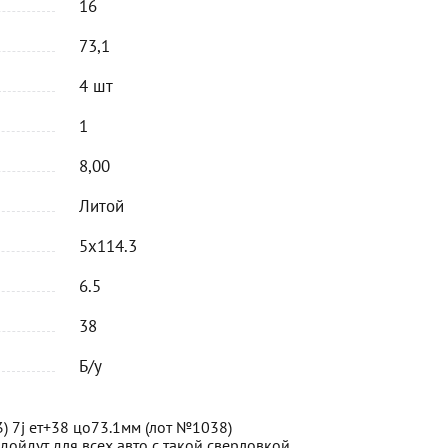
16
73,1
4 шт
1
8,00
Литой
5x114.3
6.5
38
Б/у
) 7j ет+38 цо73.1мм (лот №1038)
дойдут для всех авто с такой сверловкой.