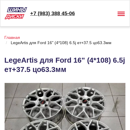
+7 (983) 388 45-06
Togg
navig
Главная
LegeArtis для Ford 16" (4*108) 6.5j ет+37.5 цо63.3мм
LegeArtis для Ford 16" (4*108) 6.5j
ет+37.5 цо63.3мм