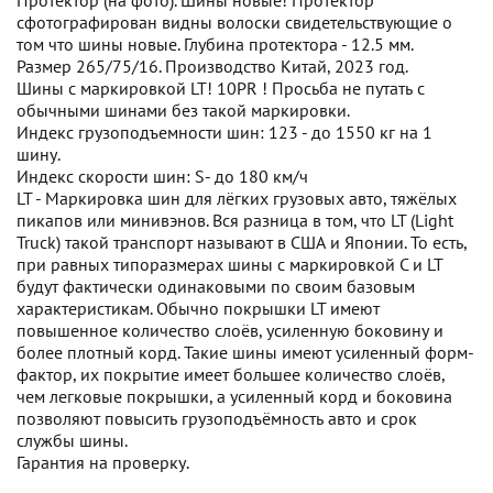
Протектор (на фото). Шины новые! Протектор
сфотографирован видны волоски свидетельствующие о
том что шины новые. Глубина протектора - 12.5 мм.
Размер 265/75/16. Производство Китай, 2023 год.
Шины с маркировкой LT! 10PR ! Просьба не путать с
обычными шинами без такой маркировки.
Индекс грузоподъемности шин: 123 - до 1550 кг на 1
шину.
Индекс скорости шин: S- до 180 км/ч
LT - Маркировка шин для лёгких грузовых авто, тяжёлых
пикапов или минивэнов. Вся разница в том, что LT (Light
Truck) такой транспорт называют в США и Японии. То есть,
при равных типоразмерах шины с маркировкой C и LT
будут фактически одинаковыми по своим базовым
характеристикам. Обычно покрышки LT имеют
повышенное количество слоёв, усиленную боковину и
более плотный корд. Такие шины имеют усиленный форм-
фактор, их покрытие имеет большее количество слоёв,
чем легковые покрышки, а усиленный корд и боковина
позволяют повысить грузоподъёмность авто и срок
службы шины.
Гарантия на проверку.