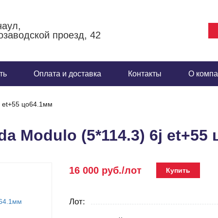
наул,
заводской проезд, 42
ть
Оплата и доставка
Контакты
О комп
j et+55 цо64.1мм
 Modulo (5*114.3) 6j et+55
16 000 руб./лот
Купить
Лот: