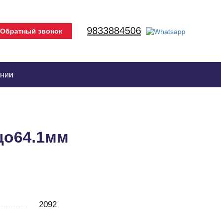
9833884506
Обратный звонок
ании
 цо64.1мм
2092