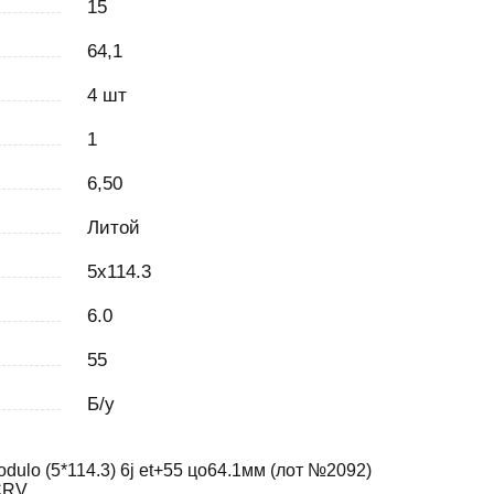
15
64,1
4 шт
1
6,50
Литой
5x114.3
6.0
55
Б/у
ulo (5*114.3) 6j et+55 цо64.1мм (лот №2092)
CRV.