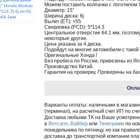
Можем поставить колпачки с логотипом 
Диаметр: 15"
Ширина диска: 6j
Вылет (ET): +55
Сверловка (PCD): 5*114.3
Центральное отверстие 64.1 мм, поэтому
некоторые другие.
Цена указана за 4 диска.
Подойдут на многие автомобили с такой
Оригинальные Хонда !
Без пробега по России, привезены из Яп
Производство Китай.
Гарантия на проверку. Проверены на ба
Опла
Варианты оплаты: наличными в магазине
(терминал), на расчетный счет ИП по счет
Доставка любыми ТК на Ваше усмотрение
в
Вотсапп
,
Вайбер
или
Телеграмм
по ном
понедельника по пятницу, но как правило
доставка до транспортной компании плат