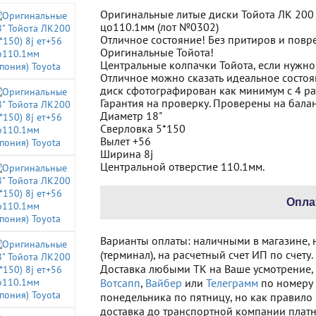
Оригинальные литые диски Тойота ЛК 200 (п
цо110.1мм (лот №0302)
Отличное состояние! Без притиров и повр
Оригинальные Тойота!
Центральные колпачки Тойота, если нужно 
Отличное можно сказать идеальное состоя
диск сфотографирован как минимум с 4 ра
Гарантия на проверку. Проверены на бала
Диаметр 18"
Сверловка 5*150
Вылет +56
Ширина 8j
Центральной отверстие 110.1мм.
Опла
Варианты оплаты: наличными в магазине, 
(терминал), на расчетный счет ИП по счету.
Доставка любыми ТК на Ваше усмотрение, е
Вотсапп
,
Вайбер
или
Телеграмм
по номеру 
понедельника по пятницу, но как правило 2
доставка до транспортной компании платна