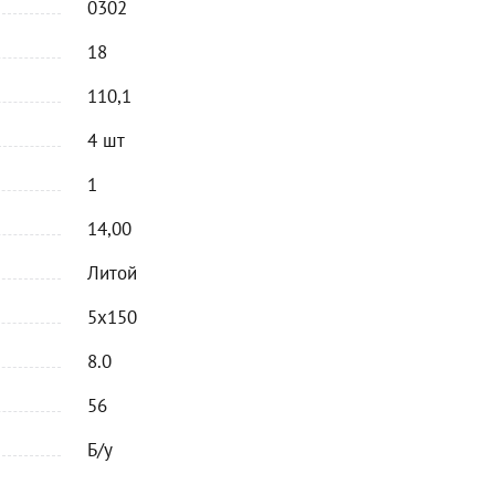
0302
18
110,1
4 шт
1
14,00
Литой
5x150
8.0
56
Б/у