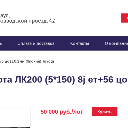
аул,
заводской проезд, 42
ь
Оплата и доставка
Контакты
О компани
56 цо110.1мм (Япония) Toyota
а ЛК200 (5*150) 8j ет+56 ц
50 000 руб./лот
Купить