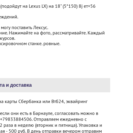
одойдут на Lexus LX) на 18" (5*150) 8j ет+56
еждений.
могу поставить Лексус.
ние. Нажимайте на фото, рассматривайте. Каждый
курсов.
нсировочном станке. ровные.
та и доставка
на карты Сбербанка или Втб24, эквайринг
сли они есть в Барнауле, согласовать можно в
+79833884506. Отправляем ежедневно с
 раза в неделю (вторник и пятница). Упаковка и
я - 500 руб. В день отправки вечером отправим