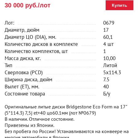
30 000 руб./лот
Купить
Лот:
0679
Диаметр, дюйм
17
Диаметр ЦО (DIA), мм.
60,1
Количество дисков в комплекте
4 шт
Количество комплектов, шт
1
Масса диска, кг.
10,00
Тип
Литой
Сверловка (PCD)
5x114.3
Ширина диска, дюйм
7.5
Вылет (ET), мм.
40
Состояние товара
Б/у
Оригинальные литые диски Bridgestone Eco Form на 17"
(5*114.3) 7,5j et+40 цо60.1мм (лот №0679)
В наличии. Отличное состояние.
Привезены из Японии.
Без пробега по России! Устанавливаются на конвеере на
многие автомобили в Японии.