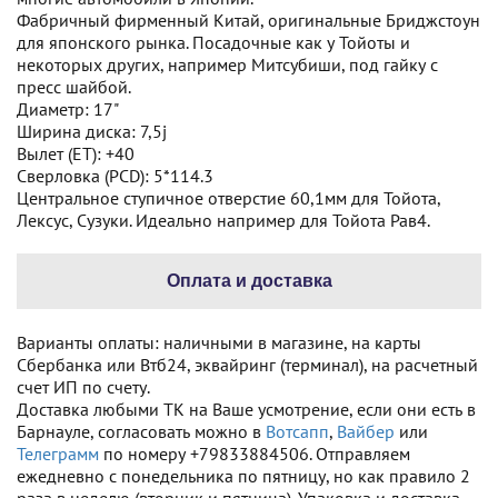
Фабричный фирменный Китай, оригинальные Бриджстоун
для японского рынка. Посадочные как у Тойоты и
некоторых других, например Митсубиши, под гайку с
пресс шайбой.
Диаметр: 17"
Ширина диска: 7,5j
Вылет (ET): +40
Сверловка (PCD): 5*114.3
Центральное ступичное отверстие 60,1мм для Тойота,
Лексус, Сузуки. Идеально например для Тойота Рав4.
Оплата и доставка
Варианты оплаты: наличными в магазине, на карты
Сбербанка или Втб24, эквайринг (терминал), на расчетный
счет ИП по счету.
Доставка любыми ТК на Ваше усмотрение, если они есть в
Барнауле, согласовать можно в
Вотсапп
,
Вайбер
или
Телеграмм
по номеру +79833884506. Отправляем
ежедневно с понедельника по пятницу, но как правило 2