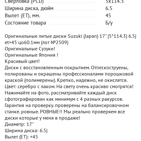
Сверловка (PCD)
5x114.3
Ширина диска, дюйм
6.5
Вылет (ET), мм.
45
Состояние товара
Б/у
Оригинальные литые диски Suzuki (Japan) 17" (5*114.3) 6.5j
et+45 цо60.1мм (лот №2509)
Оригинальные Сузуки!
Оригинальные Япония !
Красивый цвет!
Диски с восстановленным покрытием. Отпескоструены,
полированы и окрашены профессионалами порошковой
краской (полимерены). Крепко, надежно, не окислятся.
Цвет: серебро с лаком. На свету очень красиво смотрятся!
Нажимайте на фото, рассматривайте каждый диск
сфотографирован как минимум с 4 разных ракурсов.
Гарантия на проверку. проверены на балансировочном
станке. ровные. РОВНЫЕ!! Мы реально проверяем все
диски которые у меня в продаже!
Диаметр: 17"
Ширина диска: 6.5j
Вылет (ET): +45