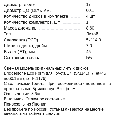
Диаметр, дюйм
17
Диаметр ЦО (DIA), мм.
60,1
Количество дисков в комплекте
4 шт
Количество комплектов, шт
1
Масса диска, кг.
8,60
Тип
Литой
Сверловка (PCD)
5x114.3
Ширина диска, дюйм
7.0
Вылет (ET), мм.
45
Состояние товара
Б/у
Свежая модель оригинальных литых дисков
Bridgestone Eco Form для Toyota 17" (5*114.3) 7j et+45
цо60.1мм (лот №1176)
С колпачками Тойота. При необходимости поменяем на
оригинальные Бриджстоун Эко форм.
Очень легкие! 8.6кг!
В наличии. Отличное состояние.
Привезены из Японии.
Без пробега по России! Устанавливаются на многие
автомобили Тойота в Японии.