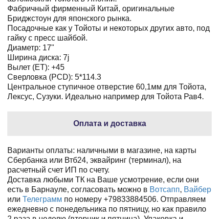
Фабричный фирменный Китай, оригинальные
Бриджстоун для японского рынка.
Посадочные как у Тойоты и некоторых других авто, под
гайку с пресс шайбой.
Диаметр: 17"
Ширина диска: 7j
Вылет (ET): +45
Сверловка (PCD): 5*114.3
Центральное ступичное отверстие 60,1мм для Тойота,
Лексус, Сузуки. Идеально например для Тойота Рав4.
Оплата и доставка
Варианты оплаты: наличными в магазине, на карты
Сбербанка или Втб24, эквайринг (терминал), на
расчетный счет ИП по счету.
Доставка любыми ТК на Ваше усмотрение, если они
есть в Барнауле, согласовать можно в
Вотсапп
,
Вайбер
или
Телеграмм
по номеру +79833884506. Отправляем
ежедневно с понедельника по пятницу, но как правило
2 раза в неделю (вторник и пятница). Упаковка и