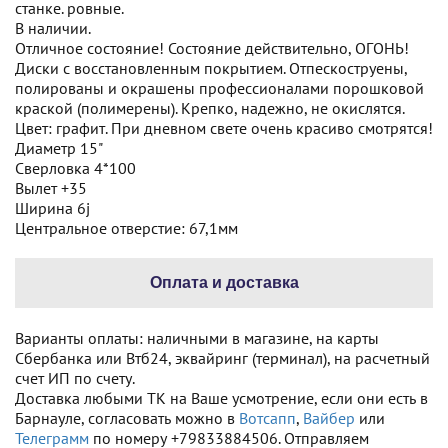
станке. ровные.
В наличии.
Отличное состояние! Состояние действительно, ОГОНЬ!
Диски с восстановленным покрытием. Отпескоструены,
полированы и окрашены профессионалами порошковой
краской (полимерены). Крепко, надежно, не окислятся.
Цвет: графит. При дневном свете очень красиво смотрятся!
Диаметр 15"
Сверловка 4*100
Вылет +35
Ширина 6j
Центральное отверстие: 67,1мм
Оплата и доставка
Варианты оплаты: наличными в магазине, на карты
Сбербанка или Втб24, эквайринг (терминал), на расчетный
счет ИП по счету.
Доставка любыми ТК на Ваше усмотрение, если они есть в
Барнауле, согласовать можно в
Вотсапп
,
Вайбер
или
Телеграмм
по номеру +79833884506. Отправляем