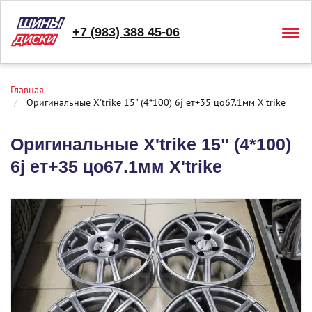
+7 (983) 388 45-06
Togg
navig
Главная
Оригинальные X'trike 15" (4*100) 6j ет+35 цо67.1мм X'trike
Оригинальные X'trike 15" (4*100)
6j ет+35 цо67.1мм X'trike