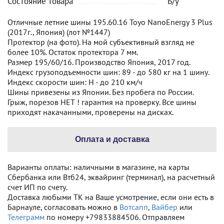
Состояние товара
Б/у
Отличные летние шины 195.60.16 Toyo NanoEnergy 3 Plus
(2017г., Япония) (лот №1447)
Протектор (на фото). На мой субъективный взгляд не
более 10%. Остаток протектора 7 мм.
Размер 195/60/16. Производство Япония, 2017 год.
Индекс грузоподъемности шин: 89 - до 580 кг на 1 шину.
Индекс скорости шин: H - до 210 км/ч
Шины привезены из Японии. Без пробега по России.
Грыж, порезов НЕТ ! гарантия на проверку. Все шины
приходят накачанными, проверены на дисках.
Оплата и доставка
Варианты оплаты: наличными в магазине, на карты
Сбербанка или Втб24, эквайринг (терминал), на расчетный
счет ИП по счету.
Доставка любыми ТК на Ваше усмотрение, если они есть в
Барнауле, согласовать можно в
Вотсапп
,
Вайбер
или
Телеграмм
по номеру +79833884506. Отправляем