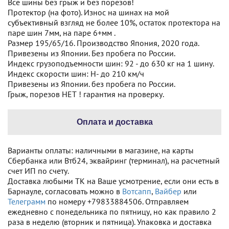
Все шины без грыж и без порезов!
Протектор (на фото). Износ на шинах на мой
субъективный взгляд не более 10%, остаток протектора на
паре шин 7мм, на паре 6+мм .
Размер 195/65/16. Производство Япония, 2020 года.
Привезены из Японии. Без пробега по России.
Индекс грузоподъемности шин: 92 - до 630 кг на 1 шину.
Индекс скорости шин: H- до 210 км/ч
Привезены из Японии. без пробега по России.
Грыж, порезов НЕТ ! гарантия на проверку.
Оплата и доставка
Варианты оплаты: наличными в магазине, на карты
Сбербанка или Втб24, эквайринг (терминал), на расчетный
счет ИП по счету.
Доставка любыми ТК на Ваше усмотрение, если они есть в
Барнауле, согласовать можно в
Вотсапп
,
Вайбер
или
Телеграмм
по номеру +79833884506. Отправляем
ежедневно с понедельника по пятницу, но как правило 2
раза в неделю (вторник и пятница). Упаковка и доставка