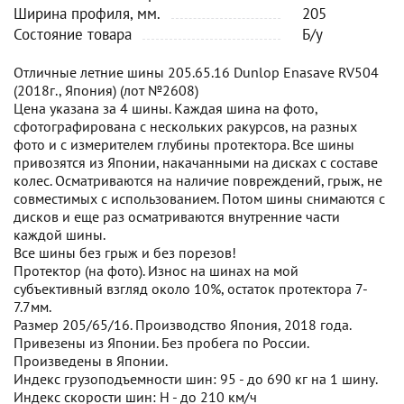
Ширина профиля, мм.
205
Состояние товара
Б/у
Отличные летние шины 205.65.16 Dunlop Enasave RV504
(2018г., Япония) (лот №2608)
Цена указана за 4 шины. Каждая шина на фото,
сфотографирована с нескольких ракурсов, на разных
фото и с измерителем глубины протектора. Все шины
привозятся из Японии, накачанными на дисках с составе
колес. Осматриваются на наличие повреждений, грыж, не
совместимых с использованием. Потом шины снимаются с
дисков и еще раз осматриваются внутренние части
каждой шины.
Все шины без грыж и без порезов!
Протектор (на фото). Износ на шинах на мой
субъективный взгляд около 10%, остаток протектора 7-
7.7мм.
Размер 205/65/16. Производство Япония, 2018 года.
Привезены из Японии. Без пробега по России.
Произведены в Японии.
Индекс грузоподъемности шин: 95 - до 690 кг на 1 шину.
Индекс скорости шин: H - до 210 км/ч