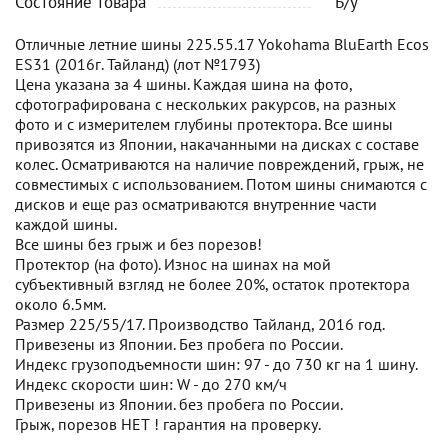
Состояние товара
Б/у
Отличные летние шины 225.55.17 Yokohama BluEarth Ecos
ES31 (2016г. Тайланд) (лот №1793)
Цена указана за 4 шины. Каждая шина на фото,
сфотографирована с нескольких ракурсов, на разных
фото и с измерителем глубины протектора. Все шины
привозятся из Японии, накачанными на дисках с составе
колес. Осматриваются на наличие повреждений, грыж, не
совместимых с использованием. Потом шины снимаются с
дисков и еще раз осматриваются внутренние части
каждой шины.
Все шины без грыж и без порезов!
Протектор (на фото). Износ на шинах на мой
субъективный взгляд не более 20%, остаток протектора
около 6.5мм.
Размер 225/55/17. Производство Тайланд, 2016 год.
Привезены из Японии. Без пробега по России.
Индекс грузоподъемности шин: 97 - до 730 кг на 1 шину.
Индекс скорости шин: W - до 270 км/ч
Привезены из Японии. без пробега по России.
Грыж, порезов НЕТ ! гарантия на проверку.